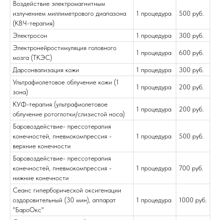
Воздействие электромагнитным
излучением миллиметрового диапазона
1 процедура
500 руб.
(КВЧ-терапия)
Электросон
1 процедура
300 руб.
Электронейростимуляция головного
1 процедура
600 руб.
мозга (ТКЭС)
Дарсонвализация кожи
1 процедура
300 руб.
Ультрафиолетовое облучение кожи (1
1 процедура
200 руб.
зона)
КУФ-терапия (ультрафиолетовое
1 процедура
200 руб.
облучение ротоглотки/слизистой носа)
Баровоздействие- прессотерапия
конечностей, пневмокомпрессия -
1 процедура
500 руб.
верхние конечности
Баровоздействие- прессотерапия
конечностей, пневмокомпрессия -
1 процедура
700 руб.
нижние конечности
Сеанс гиперборической оксигенации
оздоровительный (30 мин), аппарат
1 процедура
1000 руб.
"БароОкс"