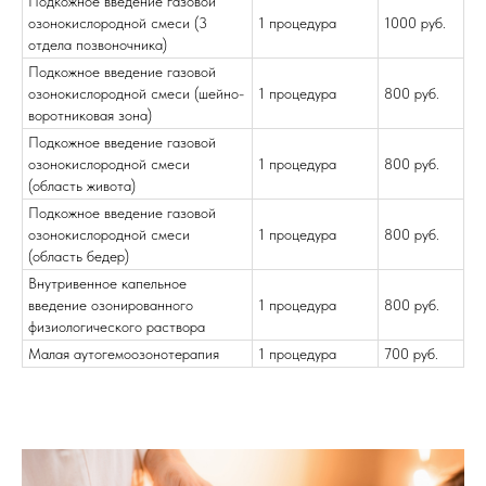
Подкожное введение газовой
озонокислородной смеси (3
1 процедура
1000 руб.
отдела позвоночника)
Подкожное введение газовой
озонокислородной смеси (шейно-
1 процедура
800 руб.
воротниковая зона)
Подкожное введение газовой
озонокислородной смеси
1 процедура
800 руб.
(область живота)
Подкожное введение газовой
озонокислородной смеси
1 процедура
800 руб.
(область бедер)
Внутривенное капельное
введение озонированного
1 процедура
800 руб.
физиологического раствора
Малая аутогемоозонотерапия
1 процедура
700 руб.