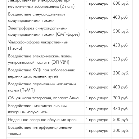
Лекарственный электрофорез при
1 процедура
600 руб.
неуточненных заболеваниях (2 поля)
Воздействие синусоидальными
1 процедура
400 руб.
модулированными токами
Электрофорез синусоидальными
1 процедура
500 руб.
модулированными токами (СМТ-форез)
Ультрафонофорез лекарственный
1 процедура
450 руб.
(1 зона)
Воздействие электрическим полем
1 процедура
350 руб.
ультравысокой частоты (ЭП УВЧ)
Воздействие КУФ при заболеваниях
1 процедура
200 руб.
верхних дыхательных путей
Воздействие переменным магнитным
1 процедура
400 руб.
полем (ПеМП)
Общая магнитотерапия, аппарат Алма
1 процедура
700 руб.
Воздействие низкоинтенсивным
1 процедура
450 руб.
лазерным излучением
Надвенное лазерное облучение крови
1 процедура
500 руб.
Воздействие интерференционными
1 процедура
300 руб.
токами