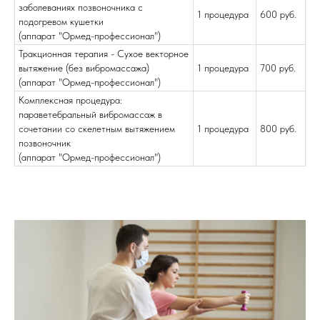
заболеваниях позвоночника с
1 процедура
600 руб.
подогревом кушетки
(аппарат "Ормед-профессионал")
Тракционная терапия - Сухое векторное
вытяжение (без вибромассажа)
1 процедура
700 руб.
(аппарат "Ормед-профессионал")
Комплексная процедура:
параветебральный вибромассаж в
сочетании со скелетным вытяжением
1 процедура
800 руб.
позвоночник
(аппарат "Ормед-профессионал")