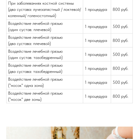
При заболеваниях костной системы
(два сустава: лучезапястный / локтевой/
1 процедура
800 руб.
коленный/ голеностопный)
Воздействие лечебной грязью
1 процедура
500 руб.
(один сустав: плечевой)
Воздействие лечебной грязью
1 процедура
800 руб.
(два сустава: плечевой)
Воздействие лечебной грязью
1 процедура
500 руб.
(один сустав: тазобедренный)
Воздействие лечебной грязью
1 процедура
800 руб.
(два сустава: тазобедренный)
Воздействие лечебной грязью
1 процедура
500 руб.
("носок" одна зона)
Воздействие лечебной грязью
1 процедура
800 руб.
("носок" две зоны)